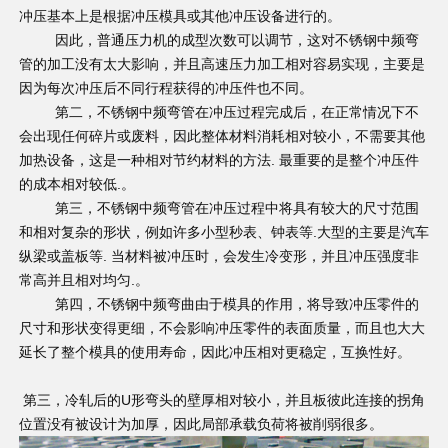
冲压基本上是根据冲压模具或其他冲压设备进行的。
因此，普通压力机的成型次数可以调节，这对不锈钢中频弯
管的加工没有太大影响，并且高速压力加工相对容易实现，主要是
因为每次冲压后不同行程获得的冲压件也不同。
第二，不锈钢中频弯管在冲压过程完成后，在正常情况下不
会出现任何碎片或废料，因此整体材料消耗相对较小，不需要其他
加热设备，这是一种相对节约材料的方法. 最重要的是整个冲压件
的成本相对较低.。
第三，不锈钢中频弯管在冲压过程中将具有较大的尺寸范围
和相对复杂的形状，例如许多小型秒表、钟表等.大型的主要是汽车
纵梁或盖板等. 当材料被冲压时，会发生冷变形，并且冲压强度非
常高并且相对均匀.。
第四，不锈钢中频弯曲由于模具的作用，将导致冲压零件的
尺寸和形状变得更细，不会影响冲压零件的表面质量，而且也大大
延长了整个模具的使用寿命，因此冲压相对更稳定，互换性好。
第三，冷轧后的U形弯头的壁厚相对较小，并且板彼此连接的拐角
位置没有被设计为加厚，因此局部承载负荷将被削弱很多。