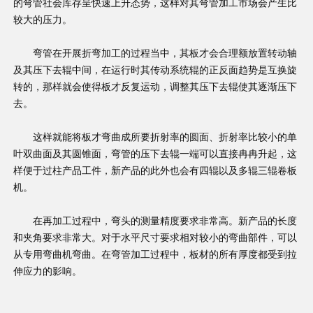
的弯管社会库存呈快速上升态势，这样对其
弯管加工
市场会产生比
较大的压力。
弯管在开展折弯加工的过程当中，其板才会合理额放置转动轴
及其压下去辊中间，在运行时其传动系统辊的正反面趋势是互换旋
转的，那样就会使得板才反复运动，调整其压下去辊使其逐渐压下
去。
这样就能将板才弯曲成所要折射率的圆面、折射率比较小的单
叶双曲面及其圆锥面，弯管的压下去辊一端可以直接冉冉升起，这
样便于过柱产品工件，新产品的此外也会有四辊以及多辊三辊卷板
机。
在再加工过程中，弯头的测量精度要求非常高。新产品的长度
和夹角要求非常大。对于水平尺寸要求相对较小的弯曲部件，可以
从专用弯曲机弯曲。在弯管加工过程中，板材的所有厚度都受到拉
伸应力的影响。